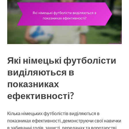
Які німецькі футболісти
виділяються в
показниках
ефективності?
Кілька німецьких футболістів виділяються в
показниках ефективності, демонструючи свої навички
в забиванні голів, захисті, передачах та воротарстві.