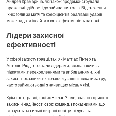
Андрея Крамарича, які також продемонстрували
вражаючі здібності до забивання голів. Відстеження
їхніх голів за матч та коефіцієнтів реалізації ударів
може надати інсайти в їхню ефективність на полі.
Лідери захисної
ефективності
У сфері захисту гравці, такі як Маттіас Гінтер та
Антоніо Рюдігер, стали лідерами, відзначаючись
підкатами, перехопленнями та вибиваннями. Їхні
захисні показники, включаючи успішні підкати за гру,
часто займають одні з найвищих місць у лізі.
Крім того, гравці, такі як Ніклас Зюле, значно сприяють
захисній надійності своїх команд, з показниками, що
вказують на сильні виграні повітряні дуелі та