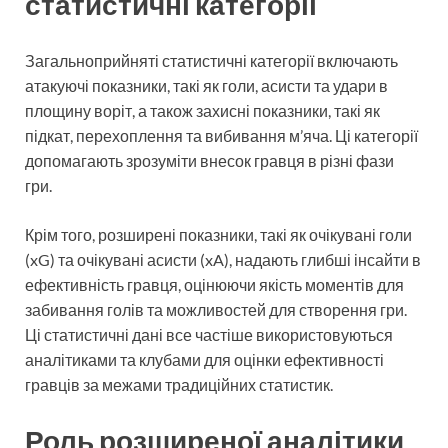
статистичні категорії
Загальноприйняті статистичні категорії включають
атакуючі показники, такі як голи, асисти та удари в
площину воріт, а також захисні показники, такі як
підкат, перехоплення та вибивання м’яча. Ці категорії
допомагають зрозуміти внесок гравця в різні фази
гри.
Крім того, розширені показники, такі як очікувані голи
(xG) та очікувані асисти (xA), надають глибші інсайти в
ефективність гравця, оцінюючи якість моментів для
забивання голів та можливостей для створення гри.
Ці статистичні дані все частіше використовуються
аналітиками та клубами для оцінки ефективності
гравців за межами традиційних статистик.
Роль розширеної аналітики