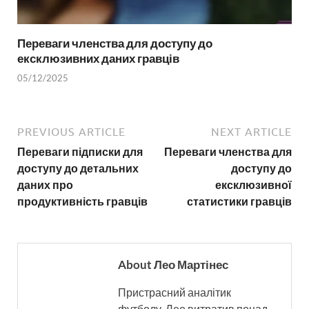
Переваги членства для доступу до
ексклюзивних даних гравців
05/12/2025
PREVIOUS ARTICLE
NEXT ARTICLE
Переваги підписки для
Переваги членства для
доступу до детальних
доступу до
даних про
ексклюзивної
продуктивність гравців
статистики гравців
About Лео Мартінес
Пристрасний аналітик
футболу, Лео витратив понад