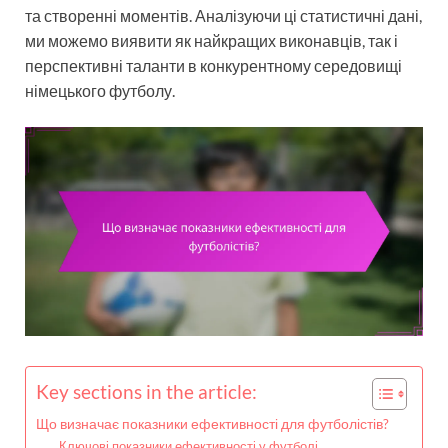
та створенні моментів. Аналізуючи ці статистичні дані,
ми можемо виявити як найкращих виконавців, так і
перспективні таланти в конкурентному середовищі
німецького футболу.
Key sections in the article:
Що визначає показники ефективності для футболістів?
Ключові показники ефективності у футболі