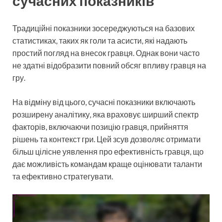
сучасних показників
Традиційні показники зосереджуються на базових
статистиках, таких як голи та асисти, які надають
простий погляд на внесок гравця. Однак вони часто
не здатні відобразити повний обсяг впливу гравця на
гру.
На відміну від цього, сучасні показники включають
розширену аналітику, яка враховує ширший спектр
факторів, включаючи позицію гравця, прийняття
рішень та контекст гри. Цей зсув дозволяє отримати
більш цілісне уявлення про ефективність гравця, що
дає можливість командам краще оцінювати таланти
та ефективно стратегувати.