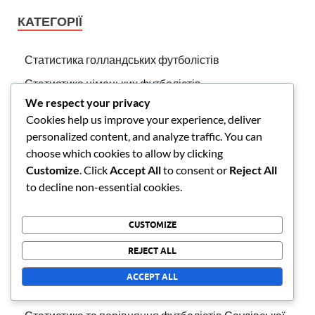
КАТЕГОРІЇ
Статистика голландських футболістів
Статистика німецьких футболістів
We respect your privacy
Статистика та порівняння ізраїльських футболістів
Cookies help us improve your experience, deliver
Статистика та порівняння індійських футболістів
personalized content, and analyze traffic. You can
choose which cookies to allow by clicking
Статистика та порівняння гравців футболу США
Customize
. Click
Accept All
to consent or
Reject All
Статистика та порівняння грецьких футболістів
to decline non-essential cookies.
Статистика та порівняння російських футболістів
CUSTOMIZE
Статистика та порівняння тайських футболістів
Статистика та порівняння турецьких футболістів
REJECT ALL
Статистика та порівняння французьких
ACCEPT ALL
футболістів