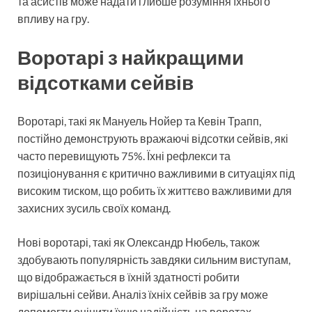
та асистів може надати глибше розуміння їхнього
впливу на гру.
Воротарі з найкращими
відсотками сейвів
Воротарі, такі як Мануель Нойер та Кевін Трапп,
постійно демонструють вражаючі відсотки сейвів, які
часто перевищують 75%. Їхні рефлекси та
позиціонування є критично важливими в ситуаціях під
високим тиском, що робить їх життєво важливими для
захисних зусиль своїх команд.
Нові воротарі, такі як Олександр Нюбель, також
здобувають популярність завдяки сильним виступам,
що відображається в їхній здатності робити
вирішальні сейви. Аналіз їхніх сейвів за гру може
допомогти оцінити їхню надійність на воротах.