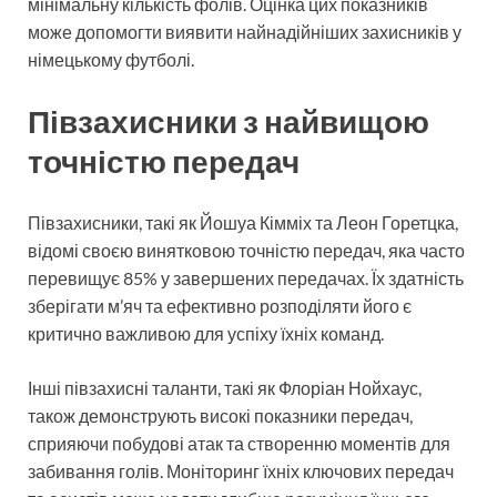
мінімальну кількість фолів. Оцінка цих показників
може допомогти виявити найнадійніших захисників у
німецькому футболі.
Півзахисники з найвищою
точністю передач
Півзахисники, такі як Йошуа Кімміх та Леон Горетцка,
відомі своєю винятковою точністю передач, яка часто
перевищує 85% у завершених передачах. Їх здатність
зберігати м’яч та ефективно розподіляти його є
критично важливою для успіху їхніх команд.
Інші півзахисні таланти, такі як Флоріан Нойхаус,
також демонструють високі показники передач,
сприяючи побудові атак та створенню моментів для
забивання голів. Моніторинг їхніх ключових передач